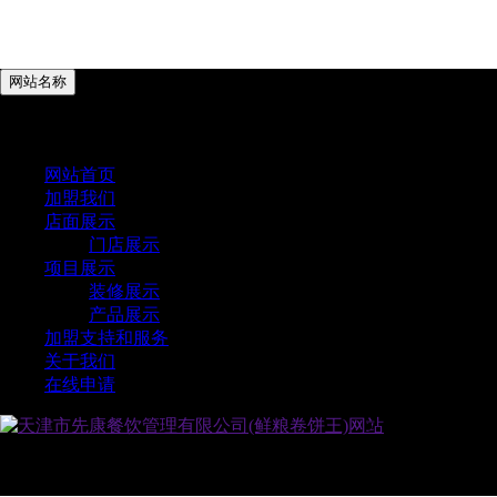
网站名称
网站首页
加盟我们
五谷鲜粮，一抹清新
店面展示
门店展示
项目展示
鲜粮卷饼王，成立9年有余，始终专注卷饼这唯一的项目，全
装修展示
国累计开店800多家，营运团队积累了大量的开店经验，从选
产品展示
址到装修，再到开店营运，可以说您已经站在了巨人的肩膀在
加盟支持和服务
做一件简单的创业！
关于我们
在线申请
了解更多
繁體
全国累计开店800多家，站在巨